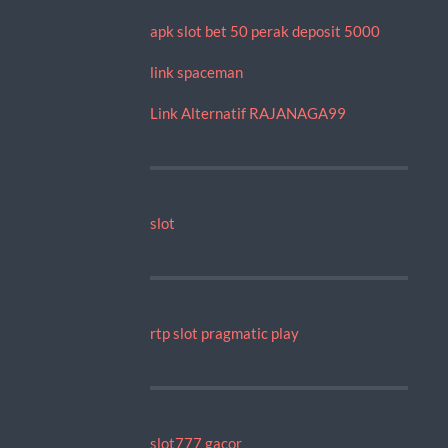
apk slot bet 50 perak deposit 5000
link spaceman
Link Alternatif RAJANAGA99
slot
rtp slot pragmatic play
slot777 gacor