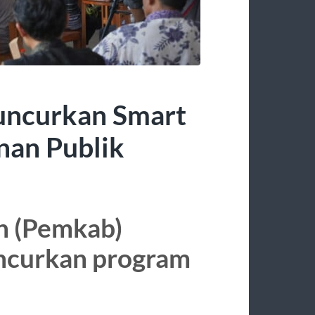
ncurkan Smart
anan Publik
n (Pemkab)
ncurkan program