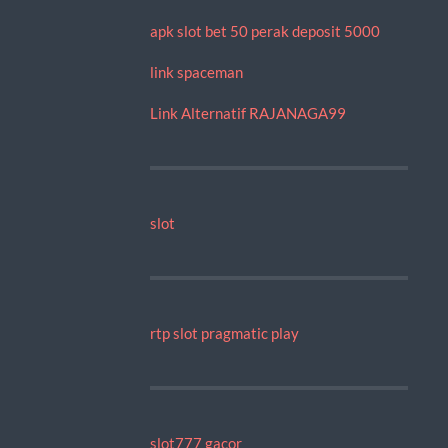
apk slot bet 50 perak deposit 5000
link spaceman
Link Alternatif RAJANAGA99
slot
rtp slot pragmatic play
slot777 gacor