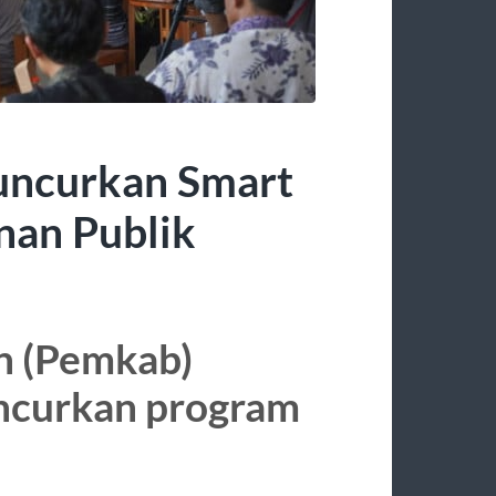
ncurkan Smart
anan Publik
n (Pemkab)
ncurkan program