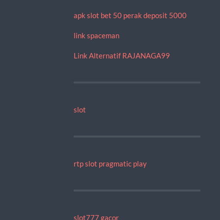
apk slot bet 50 perak deposit 5000
link spaceman
Link Alternatif RAJANAGA99
slot
rtp slot pragmatic play
slot777 gacor