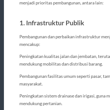
menjadi prioritas pembangunan, antara lain:
1. Infrastruktur Publik
Pembangunan dan perbaikan infrastruktur menja
mencakup:
Peningkatan kualitas jalan dan jembatan, terut
mendukung mobilitas dan distribusi barang.
Pembangunan fasilitas umum seperti pasar, tam
masyarakat.
Peningkatan sistem drainase dan irigasi, guna m
mendukung pertanian.