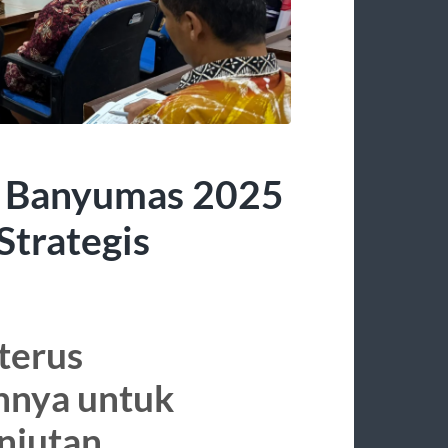
 Banyumas 2025
Strategis
terus
nya untuk
njutan