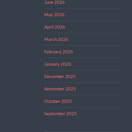
June 2026
May 2026
April 2026
March 2026
February 2026
January 2026
December 2025
November 2025
October 2025
September 2025