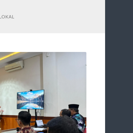
LOKAL