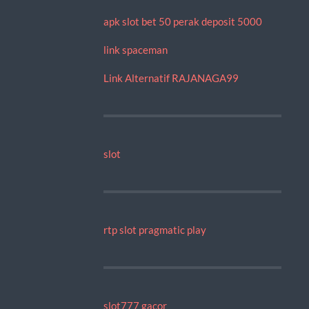
apk slot bet 50 perak deposit 5000
link spaceman
Link Alternatif RAJANAGA99
slot
rtp slot pragmatic play
slot777 gacor