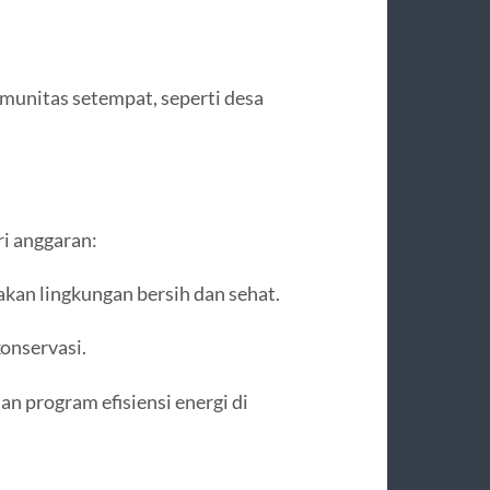
munitas setempat, seperti desa
i anggaran:
kan lingkungan bersih dan sehat.
onservasi.
dan program efisiensi energi di