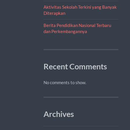
Aktivitas Sekolah Terkini yang Banyak
Diterapkan
Berita Pendidikan Nasional Terbaru
dan Perkembangannya
Recent Comments
No comments to show.
Archives