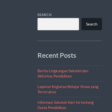
SEARCH
Search
Recent Posts
Berita Lingkungan Sekolah dan
Aktivitas Pendidikan
Laporan Kegiatan Belajar Siswa yang
Terstruktur
Informasi Sekolah Hari Ini tentang
Dunia Pendidikan