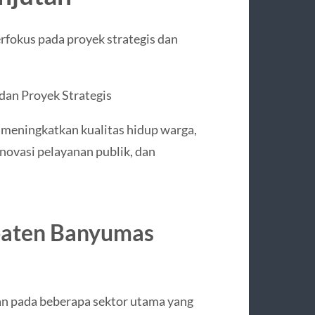
fokus pada proyek strategis dan
dan Proyek Strategis
 meningkatkan kualitas hidup warga,
ovasi pelayanan publik, dan
paten Banyumas
n pada beberapa sektor utama yang