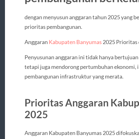
dengan menyusun anggaran tahun 2025 yang ber
prioritas pembangunan.
Anggaran
Kabupaten Banyumas
2025 Prioritas 
Penyusunan anggaran ini tidak hanya bertujuan
tetapi juga mendorong pertumbuhan ekonomi, in
pembangunan infrastruktur yang merata.
Prioritas Anggaran Kabu
2025
Anggaran Kabupaten Banyumas 2025 difokuska