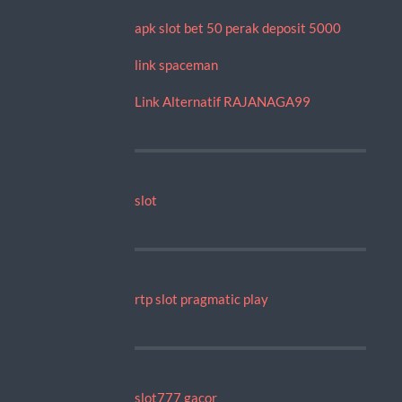
apk slot bet 50 perak deposit 5000
link spaceman
Link Alternatif RAJANAGA99
slot
rtp slot pragmatic play
slot777 gacor